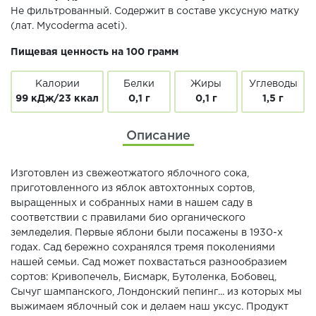
Не фильтрованный. Содержит в составе уксусную матку
(лат. Mycoderma aceti).
Пищевая ценность на 100 грамм
Калории
Белки
Жиры
Углеводы
99 кДж/23 ккал
0,1 г
0,1 г
1,5 г
Описание
Изготовлен из свежеотжатого яблочного сока,
приготовленного из яблок автохтонных сортов,
выращенных и собранных нами в нашем саду в
соответствии с правилами био органического
земледелия. Первые яблони были посажены в 1930-х
годах. Сад бережно сохранялся тремя поколениями
нашей семьи. Cад может похвастаться разнообразием
сортов: Кривопечель, Бисмарк, Бутоленка, Бобовец,
Сычуг шампанского, Лондонский пепинг... из которых мы
выжимаем яблочный сок и делаем наш уксус. Продукт