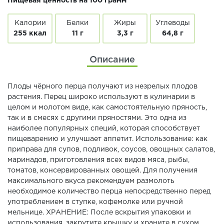
Пищевая ценность на 100 грамм
Калории
Белки
Жиры
Углеводы
255 ккал
11 г
3,3 г
64,8 г
Описание
Плоды чёрного перца получают из незрелых плодов
растения. Перец широко используют в кулинарии в
целом и молотом виде, как самостоятельную пряность,
так и в смесях с другими пряностями. Это одна из
наиболее популярных специй, которая способствует
пищеварению и улучшает аппетит. Использование: как
приправа для супов, подливок, соусов, овощных салатов,
маринадов, приготовления всех видов мяса, рыбы,
томатов, консервированных овощей. Для получения
максимального вкуса рекомендуем размолоть
необходимое количество перца непосредственно перед
употреблением в ступке, кофемолке или ручной
мельнице. ХРАНЕНИЕ: После вскрытия упаковки и
использования, закрутите крышку и храните в сухом,