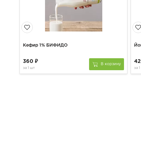
Кефир 1% БИФИДО
Йо
360 ₽
42
В корзину
за
1 шт
за
1