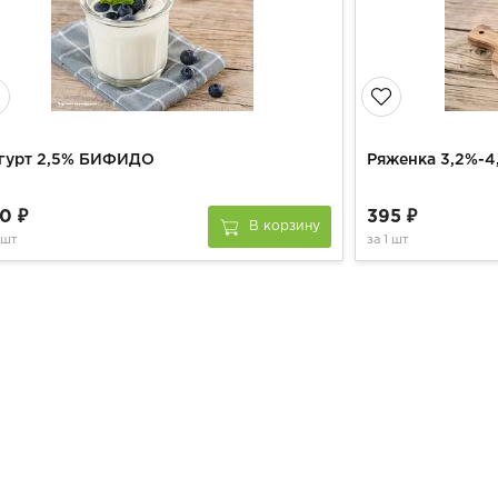
гурт 2,5% БИФИДО
Ряженка 3,2%-
0 ₽
395 ₽
В корзину
 шт
за
1 шт