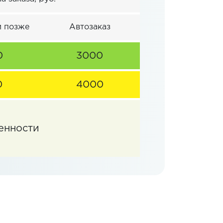
и позже
Автозаказ
0
3000
0
4000
енности