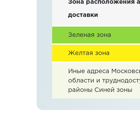
Зона расположения 
доставки
Зеленая зона
Желтая зона
Иные адреса Московс
области и труднодос
районы Синей зоны