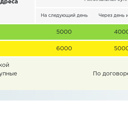
адреса
На следующий день
Через день 
5000
400
6000
500
кой
тупные
По договор