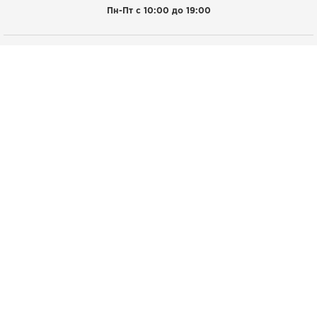
Пн-Пт с 10:00 до 19:00
Покупателям
Личный кабинет
Акции
Рецепты
Наша ферма
Доставка и оплата
Магазины
Информация
Контакты
Политика конфиденциальности
Возврат и обмен товара